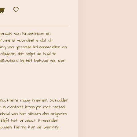
 aanmaak van kraakbeen en
jkomend voordeel is dat dit
ing van gezonde lichaamscellen en
llageen, dat helpt de huid te
ilSolutions bij het behoud van een
 nuchtere maag innemen. Schudden
et in contact brengen met metaal
eid van het silicium dan enigszins
 blijft het product 3 maanden
houden. Hierna kan de werking