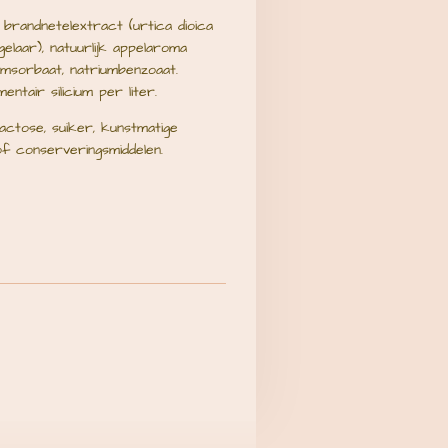
brandnetelextract (urtica dioica
elaar), natuurlijk appelaroma
umsorbaat, natriumbenzoaat.
entair silicium per liter.
 lactose, suiker, kunstmatige
f conserveringsmiddelen.