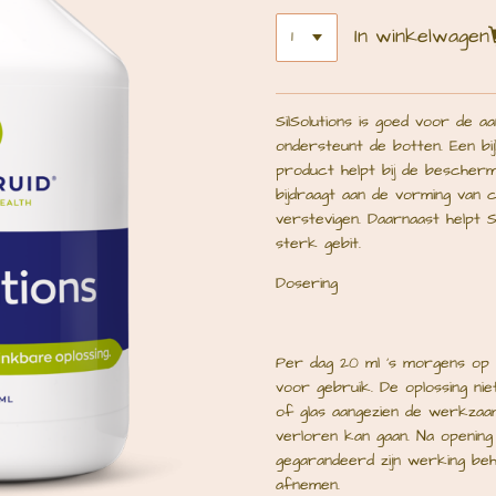
In winkelwagen
SilSolutions is goed voor de
ondersteunt de botten. Een bi
product helpt bij de bescherm
bijdraagt aan de vorming van co
verstevigen. Daarnaast helpt S
sterk gebit.
Dosering
Per dag 20 ml ’s morgens op
voor gebruik. De oplossing ni
of glas aangezien de werkzaamh
verloren kan gaan. Na opening
gegarandeerd zijn werking be
afnemen.