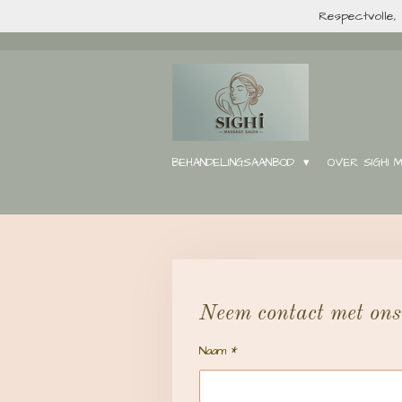
Respectvolle, 
Ga
direct
naar
de
hoofdinhoud
BEHANDELINGSAANBOD
OVER SIGHI 
Neem contact met ons
Naam *