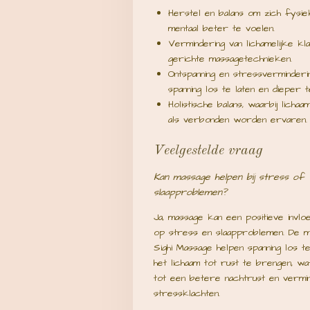
Herstel en balans om zich fysie
mentaal beter te voelen.
Vermindering van lichamelijke k
gerichte massagetechnieken.
Ontspanning en stressverminder
spanning los te laten en dieper 
Holistische balans, waarbij licha
als verbonden worden ervaren.
Veelgestelde vraag
Kan massage helpen bij stress of
slaapproblemen?
Ja, massage kan een positieve invl
op stress en slaapproblemen. De m
Sighi Massage helpen spanning los te
het lichaam tot rust te brengen, wa
tot een betere nachtrust en vermin
stressklachten.