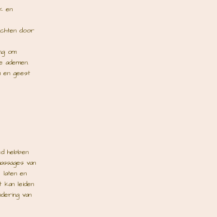
k en
lachten door
ing om
te ademen.
am en geest
oed hebben
assages van
 laten en
t kan leiden
dering van