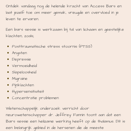
Ontdek vandaag nog de helende kracht van Access Bars en
laat jezelf toe om meer gemak, vreugde en overvloed in je
leven te ervaren.
Een bars sessie is werkzaam bij tal van lichaam en geestelijke
klachten, zoals;
Posttraumatische stress stoornis (PTSS)
Angsten
Depressie
Vermoeidheid
Slapeloosheid
Migraine
Pijnklachten
Hypersensitiviteit
Concentratie problemen
Wetenschappelijk onderzoek verricht door
neurowetenschapper dr. Jeffrey Fannin toont aan dat een
Bars sessie een heilzame werking heeft op de thalamus. Dit is
een belangrijk gebied in de hersenen die de meeste