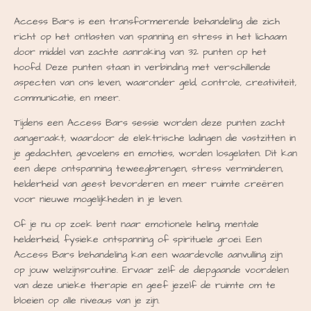
Access Bars is een transformerende behandeling die zich
richt op het ontlasten van spanning en stress in het lichaam
door middel van zachte aanraking van 32 punten op het
hoofd. Deze punten staan in verbinding met verschillende
aspecten van ons leven, waaronder geld, controle, creativiteit,
communicatie, en meer.
Tijdens een Access Bars sessie worden deze punten zacht
aangeraakt, waardoor de elektrische ladingen die vastzitten in
je gedachten, gevoelens en emoties, worden losgelaten. Dit kan
een diepe ontspanning teweegbrengen, stress verminderen,
helderheid van geest bevorderen en meer ruimte creëren
voor nieuwe mogelijkheden in je leven.
Of je nu op zoek bent naar emotionele heling, mentale
helderheid, fysieke ontspanning of spirituele groei. Een
Access Bars behandeling kan een waardevolle aanvulling zijn
op jouw welzijnsroutine. Ervaar zelf de diepgaande voordelen
van deze unieke therapie en geef jezelf de ruimte om te
bloeien op alle niveaus van je zijn.