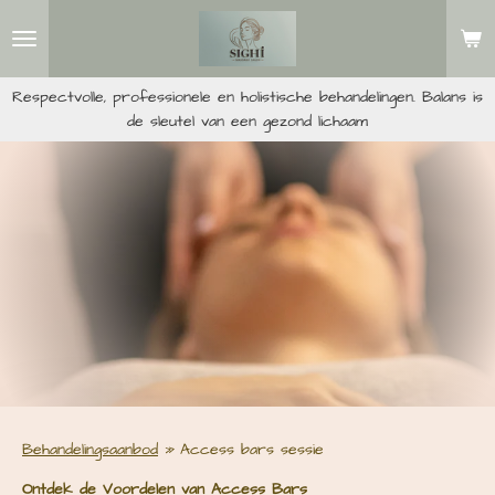
Ga
direct
naar
de
Respectvolle, professionele en holistische behandelingen. Balans is
hoofdinhoud
de sleutel van een gezond lichaam
Behandelingsaanbod
»
Access bars sessie
Ontdek de Voordelen van Access Bars